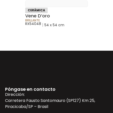
CERÁMICA
Vene D’oro
BRILLANTE
RX54048
|
54 x 54 cm
Póngase en contacto
Dirección:
Carretera Fausto Santomauro (SP127) Km 25,
Piracicaba/SP – Brasil