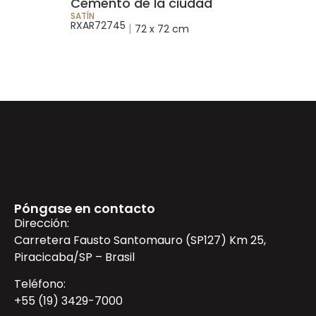
Cemento de la ciudad
SATÍN
RXAR72745
|
72 x 72 cm
Póngase en contacto
Dirección:
Carretera Fausto Santomauro (SP127) Km 25,
Piracicaba/SP – Brasil
Teléfono:
+55 (19) 3429-7000