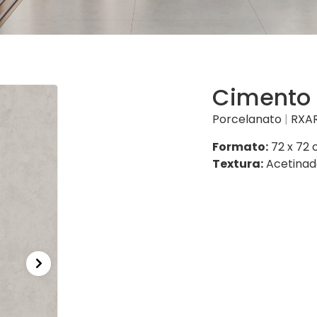
Cimento
Porcelanato
|
RXA
Formato:
72 x 72
Textura:
Acetinad