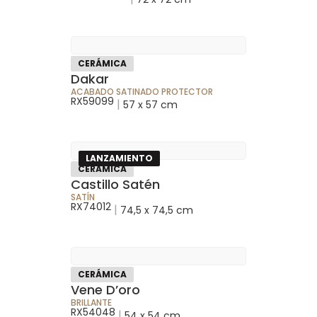
CERÁMICA
Dakar
ACABADO SATINADO PROTECTOR
RX59099
|
57 x 57 cm
LANZAMIENTO
CERÁMICA
Castillo Satén
SATÍN
RX74012
|
74,5 x 74,5 cm
CERÁMICA
Vene D’oro
BRILLANTE
RX54048
|
54 x 54 cm