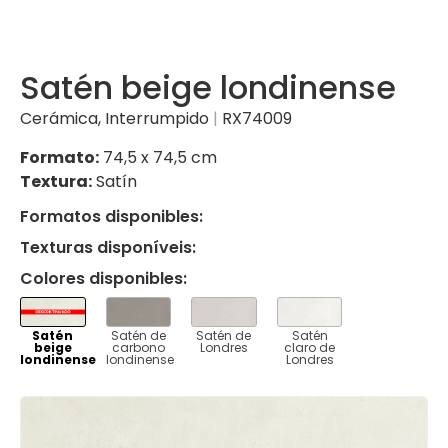
Satén beige londinense
Cerámica
,
Interrumpido
|
RX74009
Formato:
74,5 x 74,5 cm
Textura:
Satín
Formatos disponibles:
Texturas disponíveis:
Colores disponibles:
VER
VER
VER
VER
Satén
Satén de
Satén de
Satén
beige
carbono
Londres
claro de
londinense
londinense
Londres