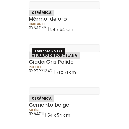
CERÁMICA
Mármol de oro
BRILLANTE
RX54045
|
54 x 54 cm
LANZAMIENTO
AZULEJO DE PORCELANA
Giada Gris Polido
PULIDO
RXPTR71742
|
71 x 71 cm
CERÁMICA
Cemento beige
SATÍN
RX54011
|
54 x 54 cm