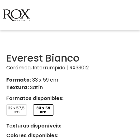
Everest Bianco
Cerámica
,
Interrumpido
|
RX33012
Formato:
33 x 59 cm
Textura:
Satín
Formatos disponibles:
32 x 57,5
33 x 59
​​cm
cm
Texturas disponíveis:
Colores disponibles: