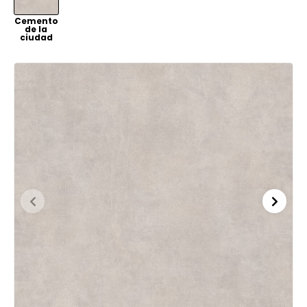
VER
Cemento
de la
ciudad