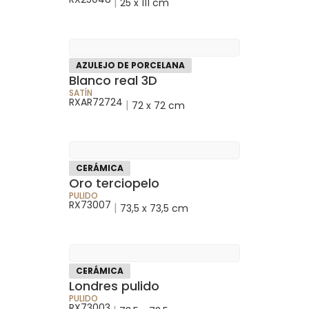
|
25 x 111 cm
AZULEJO DE PORCELANA
Blanco real 3D
SATÍN
RXAR72724
|
72 x 72 cm
CERÁMICA
Oro terciopelo
PULIDO
RX73007
|
73,5 x 73,5 cm
CERÁMICA
Londres pulido
PULIDO
RX73003