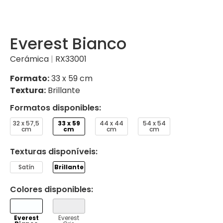
Everest Bianco
Cerámica
|
RX33001
Formato:
33 x 59 cm
Textura:
Brillante
Formatos disponibles:
32 x 57,5
33 x 59
44 x 44
54 x 54
​​cm
cm
cm
cm
Texturas disponíveis:
Satín
Brillante
Colores disponibles:
VER
VER
Everest
Everest