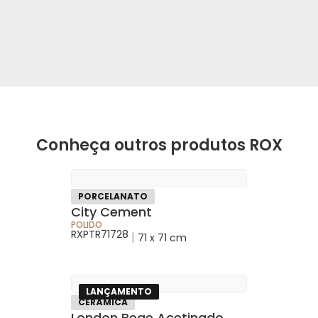
Conheça outros produtos ROX
PORCELANATO
City Cement
POLIDO
RXPTR71728
|
71 x 71 cm
LANÇAMENTO
CERÂMICA
London Bege Acetinado