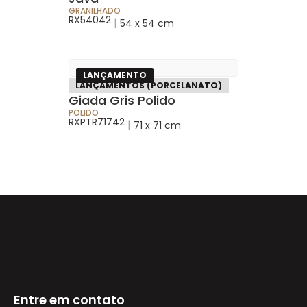
GRANILHADO
RX54042
|
54 x 54 cm
LANÇAMENTO
LANÇAMENTOS (PORCELANATO)
Giada Gris Polido
POLIDO
RXPTR71742
|
71 x 71 cm
Entre em contato