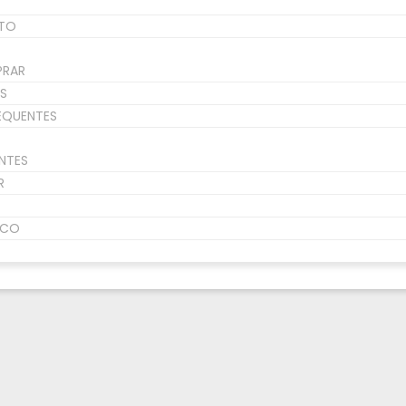
TO
PRAR
S
EQUENTES
NTES
R
SCO