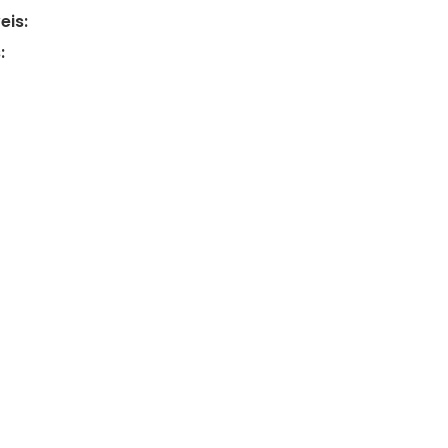
eis:
: