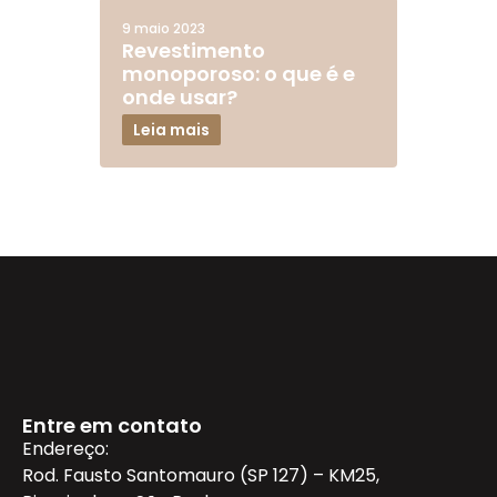
9 maio 2023
Revestimento
monoporoso: o que é e
onde usar?
Leia mais
Entre em contato
Endereço:
Rod. Fausto Santomauro (SP 127) – KM25,